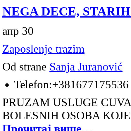
NEGA DECE, STARIH
апр 30
Zaposlenje trazim
Od strane
Sanja Juranović
Telefon:
+381677175536
PRUZAM USLUGE CUVAN
BOLESNIH OSOBA KOJ
Прочитај више…