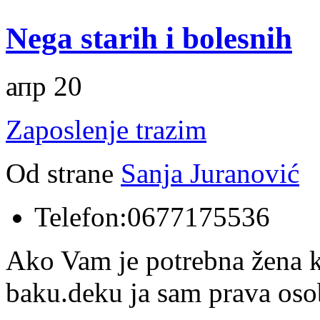
Nega starih i bolesnih
апр 20
Zaposlenje trazim
Od strane
Sanja Juranović
Telefon:
0677175536
Ako Vam je potrebna žena ko
baku.deku ja sam prava o