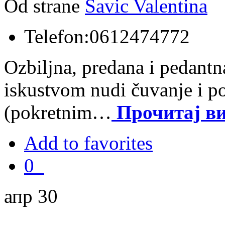
Od strane
Savic Valentina
Telefon:
0612474772
Ozbiljna, predana i pedant
iskustvom nudi čuvanje i 
(pokretnim…
Прочитај 
Add to favorites
0
апр 30