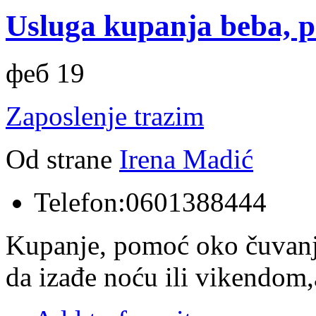
Usluga kupanja beba, p
феб 19
Zaposlenje trazim
Od strane
Irena Madić
Telefon:
0601388444
Kupanje, pomoć oko čuvanj
da izađe noću ili vikendo