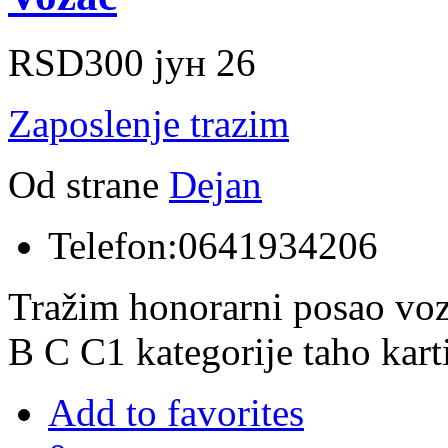
RSD300
јун 26
Zaposlenje trazim
Od strane
Dejan
Telefon:
0641934206
Tražim honorarni posao voz
B C C1 kategorije taho kar
Add to favorites