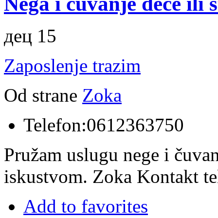
Nega i čuvanje dece ili s
дец 15
Zaposlenje trazim
Od strane
Zoka
Telefon:
0612363750
Pružam uslugu nege i čuvanja
iskustvom. Zoka Kontakt t
Add to favorites