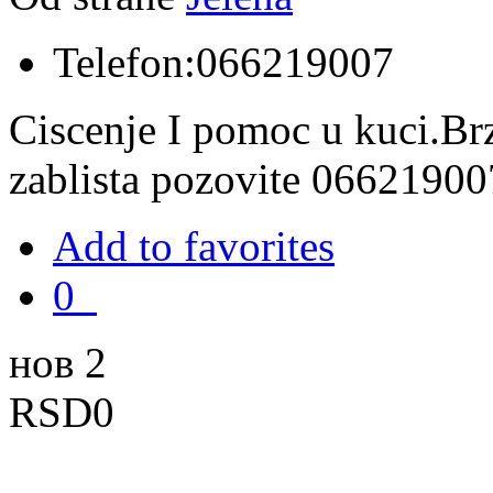
Telefon:
066219007
Ciscenje I pomoc u kuci.Br
zablista pozovite 06621900
Add to favorites
0
нов 2
RSD0