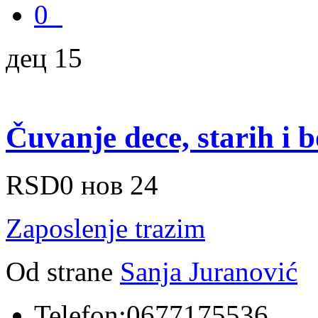
0
дец 15
Čuvanje dece, starih i 
RSD0
нов 24
Zaposlenje trazim
Od strane
Sanja Juranović
Telefon:
0677175536