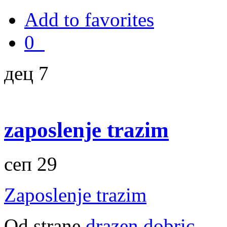
Add to favorites
0
дец 7
zaposlenje trazim
сеп 29
Zaposlenje trazim
Od strane
drazen dobric