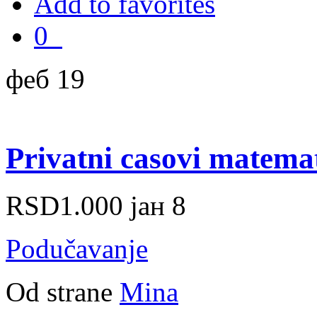
Add to favorites
0
феб 19
Privatni casovi matema
RSD1.000
јан 8
Podučavanje
Od strane
Mina