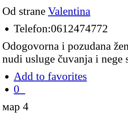
Od strane
Valentina
Telefon:
0612474772
Odogovorna i pozudana žen
nudi usluge čuvanja i nege st
Add to favorites
0
мар 4