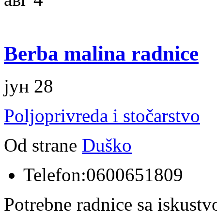
Berba malina radnice
јун 28
Poljoprivreda i stočarstvo
Od strane
Duško
Telefon:
0600651809
Potrebne radnice sa iskustv