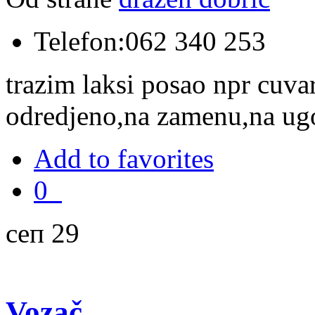
Telefon:
062 340 253
trazim laksi posao npr cuvar
odredjeno,na zamenu,na u
Add to favorites
0
сеп 29
Vozač