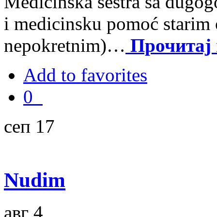
Medicinska sestra sa dugog
i medicinsku pomoć starim
nepokretnim)…
Прочитај
Add to favorites
0
сеп 17
Nudim
авг 4