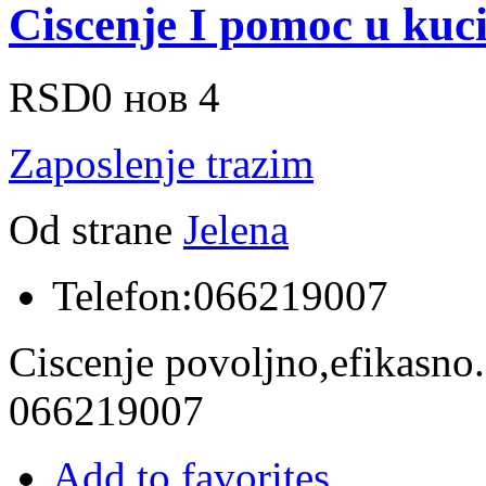
Ciscenje I pomoc u kuc
RSD0
нов 4
Zaposlenje trazim
Od strane
Jelena
Telefon:
066219007
Ciscenje povoljno,efikasno
066219007
Add to favorites