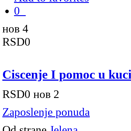
0
нов 4
RSD0
Ciscenje I pomoc u kuc
RSD0
нов 2
Zaposlenje ponuda
Od strane
Jelena