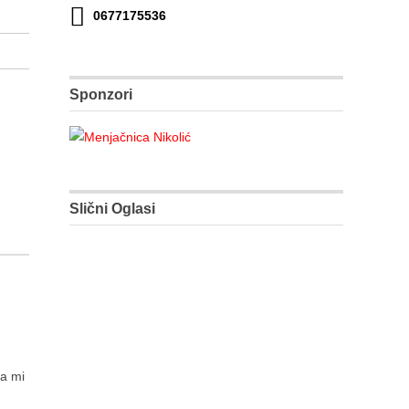
0677175536
Sponzori
Slični Oglasi
da mi