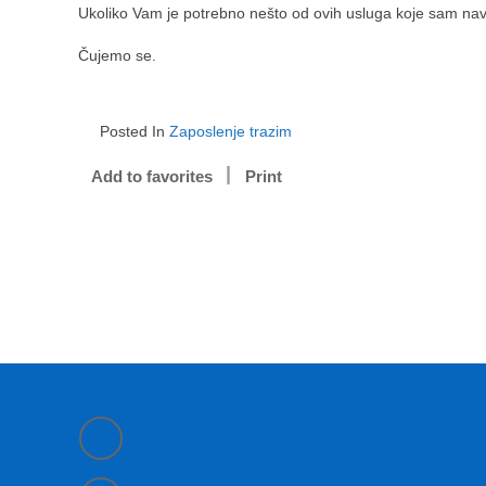
Ukoliko Vam je potrebno nešto od ovih usluga koje sam nav
Čujemo se.
Posted In
Zaposlenje trazim
Add to favorites
Print