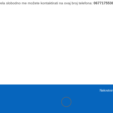
ela slobodno me možete kontaktirati na ovaj broj telefona:
0677175536
Nekretni