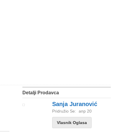
Detalji Prodavca
Sanja Juranović
Pridružio Se:
апр 20
Vlasnik Oglasa