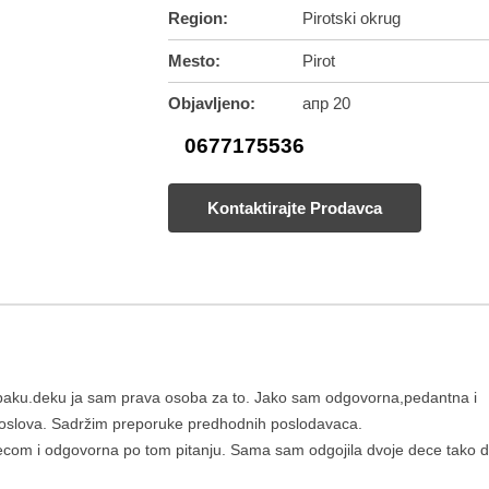
Region:
Pirotski okrug
Mesto:
Pirot
Objavljeno:
апр 20
0677175536
Kontaktirajte Prodavca
, baku.deku ja sam prava osoba za to. Jako sam odgovorna,pedantna i
 poslova. Sadržim preporuke predhodnih poslodavaca.
com i odgovorna po tom pitanju. Sama sam odgojila dvoje dece tako 