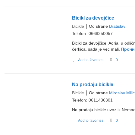
Bicikl za devojčice
Bicikle
Od strane
Bratislav
Telefon:
0668350057
Bicikl za devojčice, Adria, u odli
ćerkica, sada je već mali.
Прочи
Add to favorites
0
Na prodaju bicikle
Bicikle
Od strane
Miroslav Milic
Telefon:
0611436301
Na prodaju bicikle uvoz iz Nema
Add to favorites
0