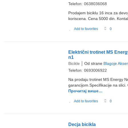
Telefon:
0638036068
Prodajem biciklu 16 inca za devo
koriscena. Cena 5000 din. Kon
Add to favorites
0
Električni trotinet MS Ener
n1
Bicikle
Od strane
Blagoje Aksen
Telefon:
0693006922
Na prodaju trotinet MS Energy N
garancijom.Specifikacije na slic
Прочитај више…
Add to favorites
0
Decja bicikla