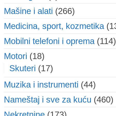
Mašine i alati
(266)
Medicina, sport, kozmetika
(1
Mobilni telefoni i oprema
(114)
Motori
(18)
Skuteri
(17)
Muzika i instrumenti
(44)
Nameštaj i sve za kuću
(460)
Nekretnine
(173)