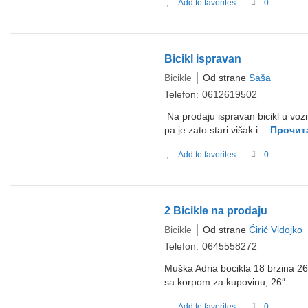
Add to favorites
0
Bicikl ispravan
Bicikle
Od strane
Saša
Telefon:
0612619502
Na prodaju ispravan bicikl u voz
pa je zato stari višak i…
Прочит
Add to favorites
0
2 Bicikle na prodaju
Bicikle
Od strane
Ćirić Vidojko
Telefon:
0645558272
Muška Adria bocikla 18 brzina 26″
sa korpom za kupovinu, 26″…
Add to favorites
0