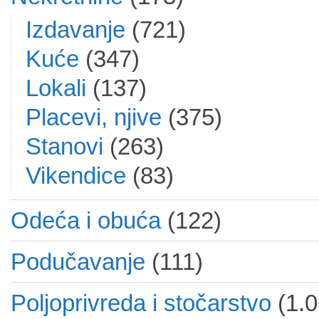
Izdavanje
(721)
Kuće
(347)
Lokali
(137)
Placevi, njive
(375)
Stanovi
(263)
Vikendice
(83)
Odeća i obuća
(122)
Podučavanje
(111)
Poljoprivreda i stočarstvo
(1.0