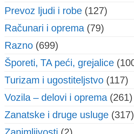
Prevoz ljudi i robe
(127)
Računari i oprema
(79)
Razno
(699)
Šporeti, TA peći, grejalice
(10
Turizam i ugostiteljstvo
(117)
Vozila – delovi i oprema
(261)
Zanatske i druge usluge
(317)
Zanimljivosti
(2)