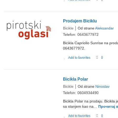
Prodajem Biciklu
Bicikle
Od strane
Aleksandar
Telefon:
0643677972
Bicikla Capriolio Sunrise na proda
0643677972.
Add to favorites
0
Bicikla Polar
Bicikle
Od strane
Ninoslav
Telefon:
0604934490
Bicikla Polar na prodaju. Bicikla 
sa stanjem kao na…
Прочитај
Add to favorites
0