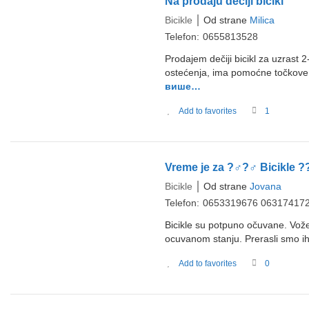
Na prodaju dečiji bicikl
Bicikle
Od strane
Milica
Telefon:
0655813528
Prodajem dečiji bicikl za uzrast
ostećenja, ima pomoćne točkov
више…
Add to favorites
1
Vreme je za ?‍♂️?‍♂️ Bicikle ?
Bicikle
Od strane
Jovana
Telefon:
0653319676 06317417
Bicikle su potpuno očuvane. Vož
ocuvanom stanju. Prerasli smo i
Add to favorites
0