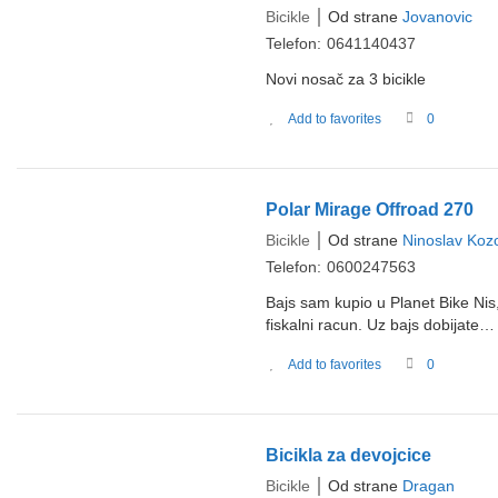
Bicikle
Od strane
Jovanovic
Telefon:
0641140437
Novi nosač za 3 bicikle
Add to favorites
0
Polar Mirage Offroad 270
Bicikle
Od strane
Ninoslav Koz
Telefon:
0600247563
Bajs sam kupio u Planet Bike Ni
fiskalni racun. Uz bajs dobijate…
Add to favorites
0
Bicikla za devojcice
Bicikle
Od strane
Dragan