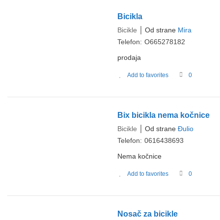
Bicikla
Bicikle
Od strane
Mira
Telefon:
O665278182
prodaja
Add to favorites
0
Bix bicikla nema kočnice
Bicikle
Od strane
Đulio
Telefon:
0616438693
Nema kočnice
Add to favorites
0
Nosač za bicikle