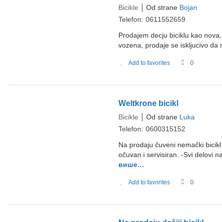
Bicikle
Od strane
Bojan
Telefon:
0611552659
Prodajem decju biciklu kao nova, 
vozena, prodaje se iskljucivo da
Add to favorites
0
Weltkrone bicikl
Bicikle
Od strane
Luka
Telefon:
0600315152
Na prodaju čuveni nemački bicikl
očuvan i servisiran. -Svi delovi n
више…
Add to favorites
0