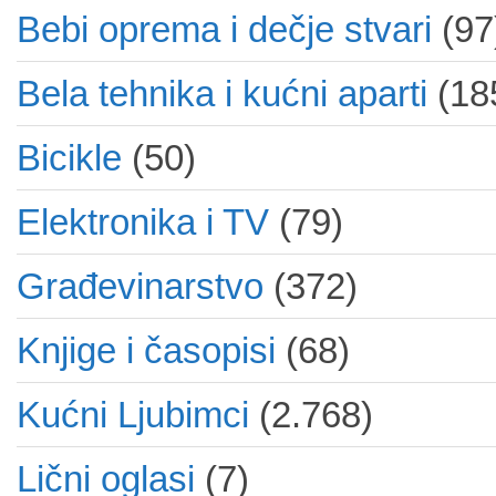
Bebi oprema i dečje stvari
(97
Bela tehnika i kućni aparti
(18
Bicikle
(50)
Elektronika i TV
(79)
Građevinarstvo
(372)
Knjige i časopisi
(68)
Kućni Ljubimci
(2.768)
Lični oglasi
(7)