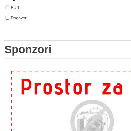
EUR
Dogovor
Sponzori