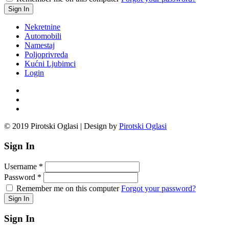
Nekretnine
Automobili
Namestaj
Poljoprivreda
Kućni Ljubimci
Login
© 2019 Pirotski Oglasi | Design by
Pirotski Oglasi
Sign In
Username
*
Password
*
Remember me on this computer
Forgot your password?
Sign In