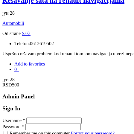
Rešavanje sata na renault navigacijama
јун 28
Automobili
Od strane
Saša
Telefon:
0612619502
Uspešno rešavam problem kod renault tom tom navigacija u vezi nep
Add to favorites
0
јун 28
RSD500
Admin Panel
Sign In
Username
*
Password
*
Remember me on this computer
Forgot your password?