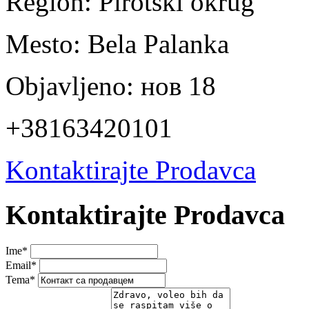
Region:
Pirotski okrug
Mesto:
Bela Palanka
Objavljeno:
нов 18
+38163420101
Kontaktirajte Prodavca
Kontaktirajte Prodavca
Ime
*
Email
*
Tema
*