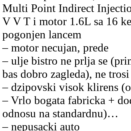
Multi Point Indirect Inject
V V T i motor 1.6L sa 16 ke
pogonjen lancem
– motor necujan, prede
– ulje bistro ne prlja se (p
bas dobro zagleda), ne trosi
– dzipovski visok klirens (o
– Vrlo bogata fabricka + do
odnosu na standardnu)…
– nepusacki auto