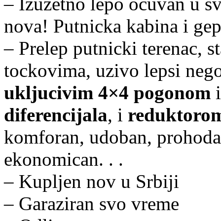
– Izuzetno lepo ocuvan u s
nova! Putnicka kabina i gep
– Prelep putnicki terenac, 
tockovima, uzivo lepsi neg
ukljucivim 4×4 pogonom
diferencijala
, i
reduktorom
komforan, udoban, prohodan
ekonomican. . .
– Kupljen nov u Srbiji
– Garaziran svo vreme