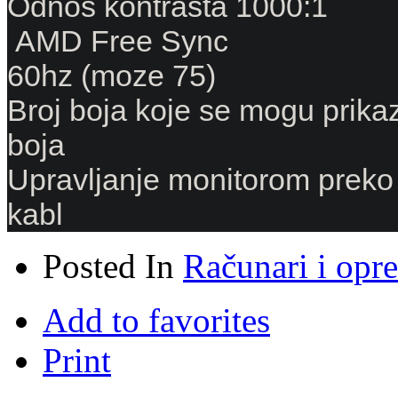
Odnos kontrasta 1000:1
AMD Free Sync
60hz (moze 75)
Broj boja koje se mogu prika
boja
Upravljanje monitorom preko 
kabl
Posted In
Računari i opr
Add to favorites
Print