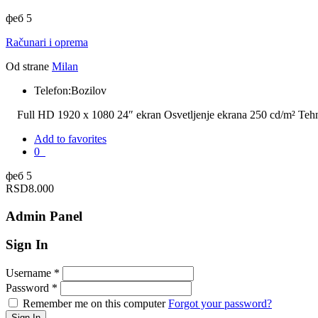
феб 5
Računari i oprema
Od strane
Milan
Telefon:
Bozilov
Full HD 1920 x 1080 24″ ekran Osvetljenje ekrana 250 cd/m² Teh
Add to favorites
0
феб 5
RSD8.000
Admin Panel
Sign In
Username
*
Password
*
Remember me on this computer
Forgot your password?