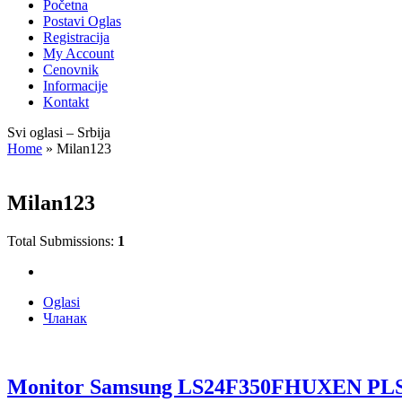
Početna
Postavi Oglas
Registracija
My Account
Cenovnik
Informacije
Kontakt
Svi oglasi – Srbija
Home
»
Milan123
Milan123
Total Submissions:
1
Oglasi
Чланак
Monitor Samsung LS24F350FHUXEN PLS