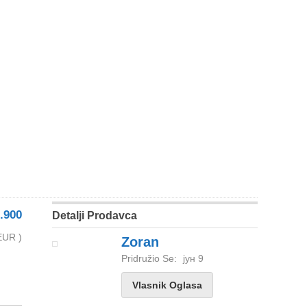
.900
Detalji Prodavca
EUR )
Zoran
Pridružio Se:
јун 9
Vlasnik Oglasa