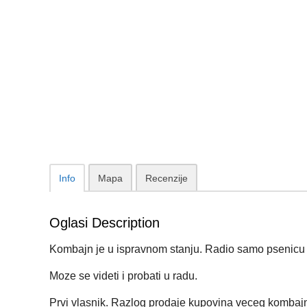
Info
Mapa
Recenzije
Oglasi Description
Kombajn je u ispravnom stanju. Radio samo psenicu i
Moze se videti i probati u radu.
Prvi vlasnik. Razlog prodaje kupovina veceg kombaj