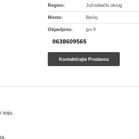
Region:
Južnobački okrug
Mesto:
Bečej
Objavljeno:
јун 9
0638609565
Kontaktirajte Prodavca
 soju.
na.