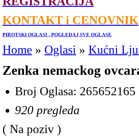
REGISTRACIJA
KONTAKT i CENOVNIK
PIROTSKI OGLASI - POGLEDAJ SVE OGLASE
Home
»
Oglasi
»
Kućni Lju
Zenka nemackog ovcar
Broj Oglasa:
265652165
920 pregleda
( Na poziv )