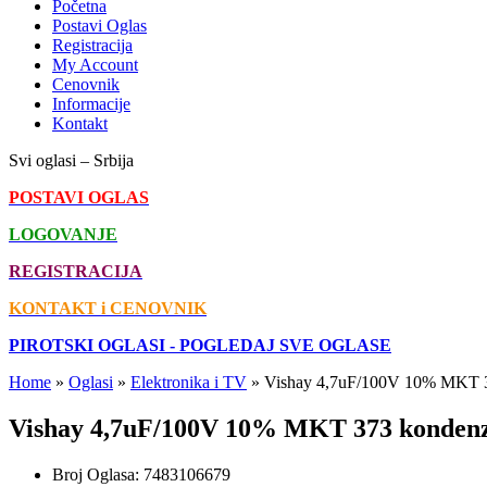
Početna
Postavi Oglas
Registracija
My Account
Cenovnik
Informacije
Kontakt
Svi oglasi – Srbija
POSTAVI OGLAS
LOGOVANJE
REGISTRACIJA
KONTAKT i CENOVNIK
PIROTSKI OGLASI - POGLEDAJ SVE OGLASE
Home
»
Oglasi
»
Elektronika i TV
»
Vishay 4,7uF/100V 10% MKT 3
Vishay 4,7uF/100V 10% MKT 373 konden
Broj Oglasa:
7483106679