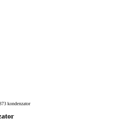
73 kondenzator
zator