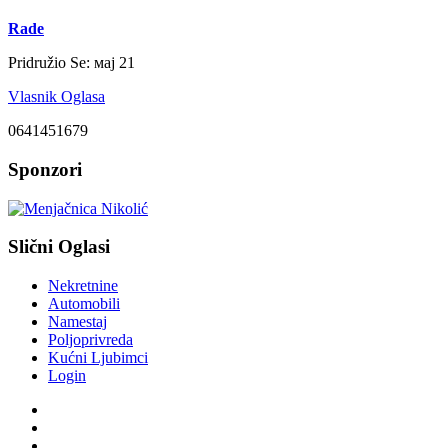
Rade
Pridružio Se:
мај 21
Vlasnik Oglasa
0641451679
Sponzori
Slični Oglasi
Nekretnine
Automobili
Namestaj
Poljoprivreda
Kućni Ljubimci
Login