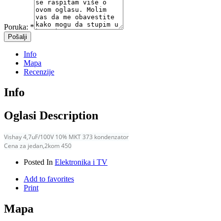
Poruka:
*
Info
Mapa
Recenzije
Info
Oglasi Description
Vishay 4,7uF/100V 10% MKT 373 kondenzator
Cena za jedan,2kom 450
Posted In
Elektronika i TV
Add to favorites
Print
Mapa