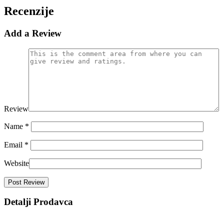
Recenzije
Add a Review
Review
Name
*
Email
*
Website
Detalji Prodavca