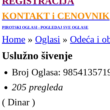
REGISTRACIJA
KONTAKT i CENOVNIK
PIROTSKI OGLASI - POGLEDAJ SVE OGLASE
Home
»
Oglasi
»
Odeća i o
Uslužno šivenje
Broj Oglasa:
985413571
205 pregleda
( Dinar )