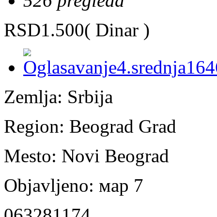
526 pregleda
RSD1.500
( Dinar )
Zemlja:
Srbija
Region:
Beograd Grad
Mesto:
Novi Beograd
Objavljeno:
мар 7
063281174