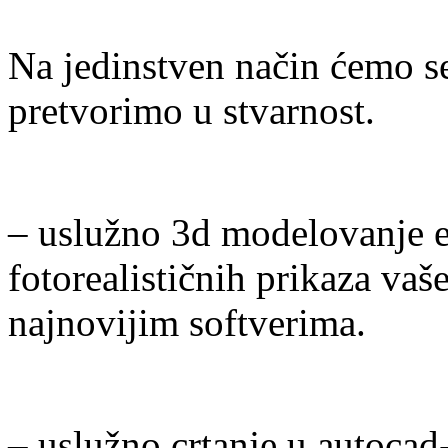
Na jedinstven način ćemo se
pretvorimo u stvarnost.
– uslužno 3d modelovanje ent
fotorealističnih prikaza vaš
najnovijim softverima.
– uslužno crtanje u autocad