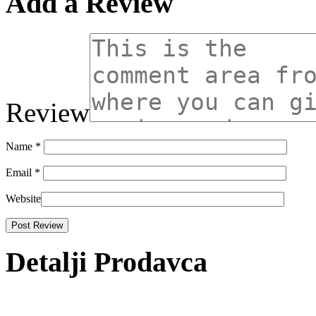
Add a Review
Review
Name
*
Email
*
Website
Detalji Prodavca