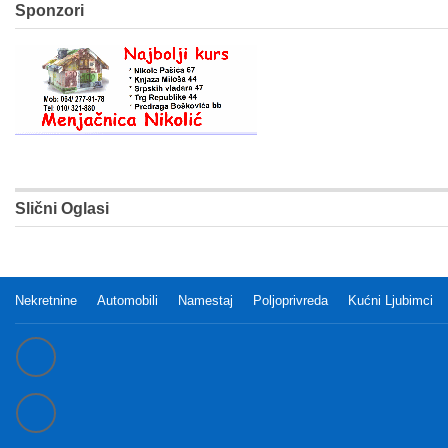
Sponzori
Slični Oglasi
Nekretnine
Automobili
Namestaj
Poljoprivreda
Kućni Ljubimci