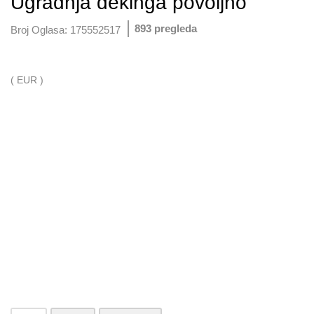
Ugradnja dekinga povoljno
893 pregleda
Broj Oglasa:
175552517
( EUR )