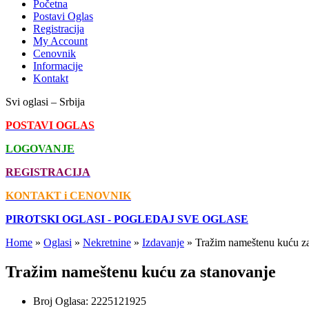
Početna
Postavi Oglas
Registracija
My Account
Cenovnik
Informacije
Kontakt
Svi oglasi – Srbija
POSTAVI OGLAS
LOGOVANJE
REGISTRACIJA
KONTAKT i CENOVNIK
PIROTSKI OGLASI - POGLEDAJ SVE OGLASE
Home
»
Oglasi
»
Nekretnine
»
Izdavanje
»
Tražim nameštenu kuću za
Tražim nameštenu kuću za stanovanje
Broj Oglasa:
2225121925