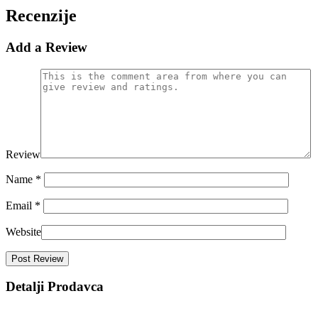
Recenzije
Add a Review
Review
Name
*
Email
*
Website
Detalji Prodavca