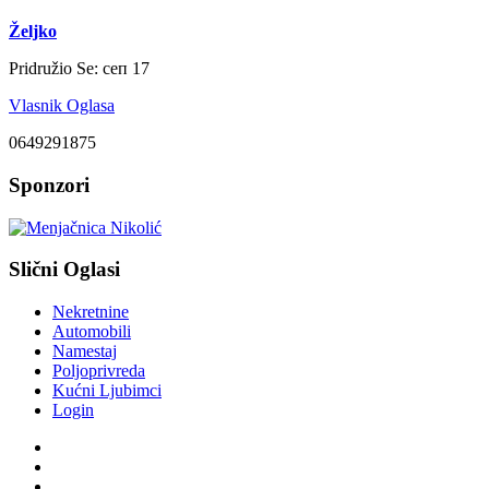
Željko
Pridružio Se:
сеп 17
Vlasnik Oglasa
0649291875
Sponzori
Slični Oglasi
Nekretnine
Automobili
Namestaj
Poljoprivreda
Kućni Ljubimci
Login