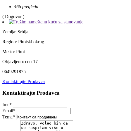
466 pregleda
( Dogovor )
Zemlja:
Srbija
Region:
Pirotski okrug
Mesto:
Pirot
Objavljeno:
сеп 17
0649291875
Kontaktirajte Prodavca
Kontaktirajte Prodavca
Ime
*
Email
*
Tema
*