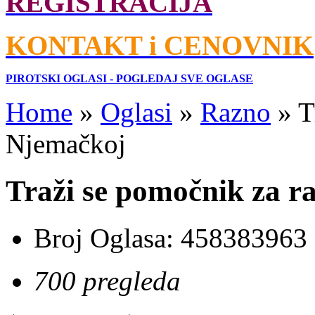
REGISTRACIJA
KONTAKT i CENOVNIK
PIROTSKI OGLASI - POGLEDAJ SVE OGLASE
Home
»
Oglasi
»
Razno
»
T
Njemačkoj
Traži se pomočnik za r
Broj Oglasa:
458383963
700 pregleda