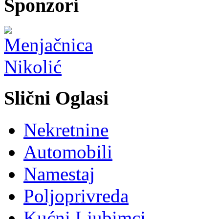
Sponzori
Slični Oglasi
Nekretnine
Automobili
Namestaj
Poljoprivreda
Kućni Ljubimci