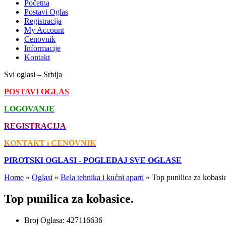
Početna
Postavi Oglas
Registracija
My Account
Cenovnik
Informacije
Kontakt
Svi oglasi – Srbija
POSTAVI OGLAS
LOGOVANJE
REGISTRACIJA
KONTAKT i CENOVNIK
PIROTSKI OGLASI - POGLEDAJ SVE OGLASE
Home
»
Oglasi
»
Bela tehnika i kućni aparti
»
Top punilica za kobasi
Top punilica za kobasice.
Broj Oglasa:
427116636