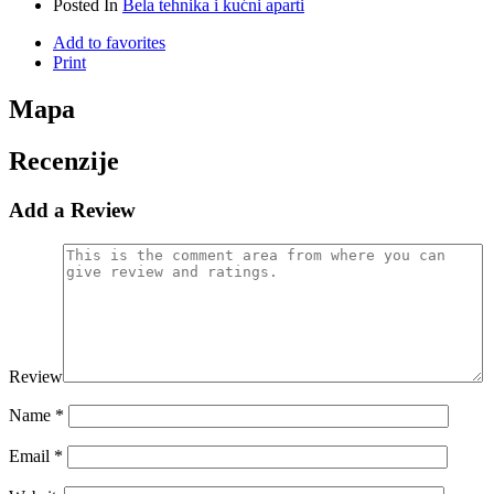
Posted In
Bela tehnika i kućni aparti
Add to favorites
Print
Mapa
Recenzije
Add a Review
Review
Name
*
Email
*