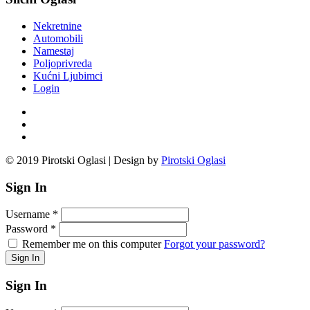
Nekretnine
Automobili
Namestaj
Poljoprivreda
Kućni Ljubimci
Login
© 2019 Pirotski Oglasi | Design by
Pirotski Oglasi
Sign In
Username
*
Password
*
Remember me on this computer
Forgot your password?
Sign In