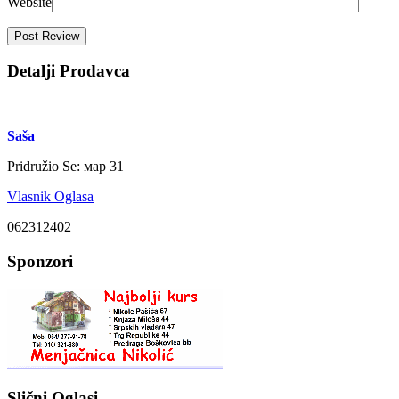
Website
Detalji Prodavca
Saša
Pridružio Se:
мар 31
Vlasnik Oglasa
062312402
Sponzori
Slični Oglasi