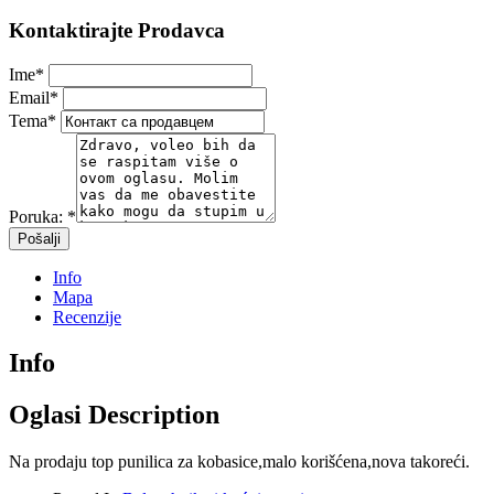
Kontaktirajte Prodavca
Ime
*
Email
*
Tema
*
Poruka:
*
Info
Mapa
Recenzije
Info
Oglasi Description
Na prodaju top punilica za kobasice,malo korišćena,nova takoreći.