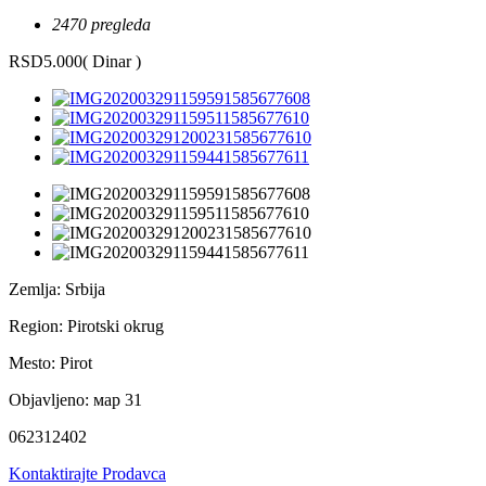
2470 pregleda
RSD5.000
( Dinar )
Zemlja:
Srbija
Region:
Pirotski okrug
Mesto:
Pirot
Objavljeno:
мар 31
062312402
Kontaktirajte Prodavca