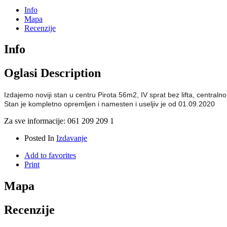
Info
Mapa
Recenzije
Info
Oglasi Description
Izdajemo noviji stan u centru Pirota 56m2, IV sprat bez lifta, centraln
Stan je kompletno opremljen i namesten i useljiv je od 01.09.2020
Za sve informacije: 061 209 209 1
Posted In
Izdavanje
Add to favorites
Print
Mapa
Recenzije