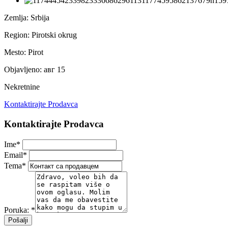
Zemlja:
Srbija
Region:
Pirotski okrug
Mesto:
Pirot
Objavljeno:
авг 15
Nekretnine
Kontaktirajte Prodavca
Kontaktirajte Prodavca
Ime
*
Email
*
Tema
*
Poruka:
*