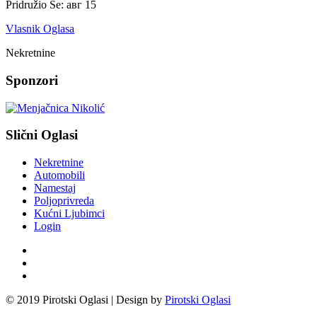
Pridružio Se:
авг 15
Vlasnik Oglasa
Nekretnine
Sponzori
Slični Oglasi
Nekretnine
Automobili
Namestaj
Poljoprivreda
Kućni Ljubimci
Login
© 2019 Pirotski Oglasi | Design by
Pirotski Oglasi