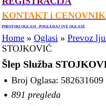
REGISTRACIJA
KONTAKT i CENOVNIK
PIROTSKI OGLASI - POGLEDAJ SVE OGLASE
Home
»
Oglasi
»
Prevoz lju
STOJKOVIĆ
Šlep Služba STOJKOV
Broj Oglasa:
582631609
891 pregleda