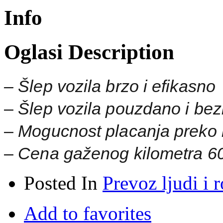
Info
Oglasi Description
– Šlep vozila brzo i efikasno
–
Šlep vozila pouzdano i be
–
Mogucnost placanja preko
–
Cena gaženog kilometra 60
Posted In
Prevoz ljudi i 
Add to favorites