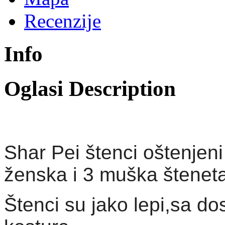
Recenzije
Info
Oglasi Description
Shar Pei štenci oštenjeni
ženska i 3 muška šteneta
Štenci su jako lepi,sa d