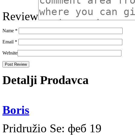
Review
Name
*
Email
*
Website
Detalji Prodavca
Boris
Pridružio Se:
феб 19