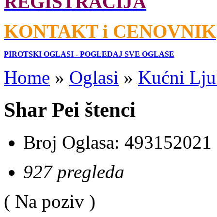
REGISTRACIJA
KONTAKT i CENOVNIK
PIROTSKI OGLASI - POGLEDAJ SVE OGLASE
Home
»
Oglasi
»
Kućni Lju
Shar Pei štenci
Broj Oglasa:
493152021
927 pregleda
( Na poziv )