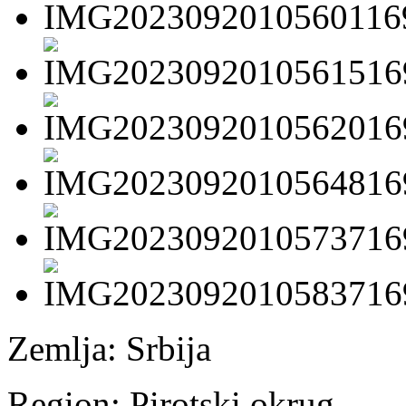
Zemlja:
Srbija
Region:
Pirotski okrug