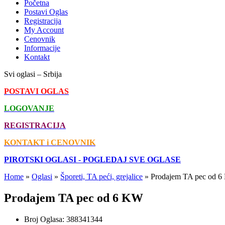
Početna
Postavi Oglas
Registracija
My Account
Cenovnik
Informacije
Kontakt
Svi oglasi – Srbija
POSTAVI OGLAS
LOGOVANJE
REGISTRACIJA
KONTAKT i CENOVNIK
PIROTSKI OGLASI - POGLEDAJ SVE OGLASE
Home
»
Oglasi
»
Šporeti, TA peći, grejalice
»
Prodajem TA pec od 
Prodajem TA pec od 6 KW
Broj Oglasa:
388341344