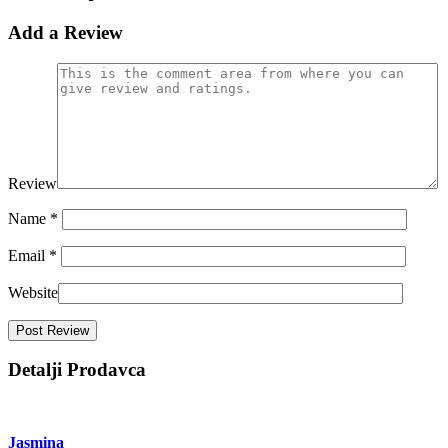
Add a Review
Review
Name
*
Email
*
Website
Detalji Prodavca
Jasmina