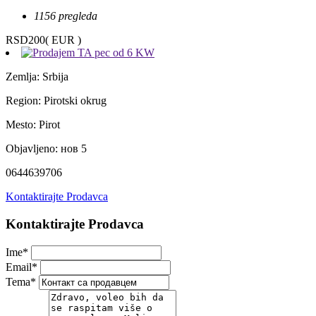
1156 pregleda
RSD200
( EUR )
Zemlja:
Srbija
Region:
Pirotski okrug
Mesto:
Pirot
Objavljeno:
нов 5
0644639706
Kontaktirajte Prodavca
Kontaktirajte Prodavca
Ime
*
Email
*
Tema
*