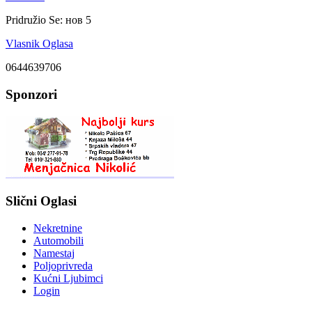
Pridružio Se:
нов 5
Vlasnik Oglasa
0644639706
Sponzori
Slični Oglasi
Nekretnine
Automobili
Namestaj
Poljoprivreda
Kućni Ljubimci
Login