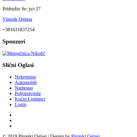
Pridružio Se:
јул 27
Vlasnik Oglasa
+381631837254
Sponzori
Slični Oglasi
Nekretnine
Automobili
Namestaj
Poljoprivreda
Kućni Ljubimci
Login
© 2019 Pirotski Oglasi | Design by
Pirotski Oglasi