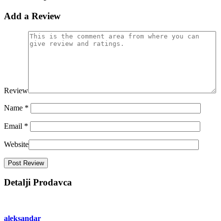
Add a Review
Review
Name
*
Email
*
Website
Detalji Prodavca
aleksandar