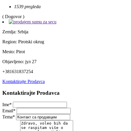
1539 pregleda
( Dogovor )
Zemlja:
Srbija
Region:
Pirotski okrug
Mesto:
Pirot
Objavljeno:
јул 27
+381631837254
Kontaktirajte Prodavca
Kontaktirajte Prodavca
Ime
*
Email
*
Tema
*