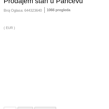
Prodajem stan u Pančevu
1066 pregleda
Broj Oglasa:
644323640
( EUR )