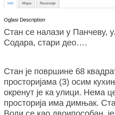
Info
Mapa
Recenzije
Oglasi Description
Стан се налази у Панчеву,
Содара, стари део….
Стан је површине 68 квадра
просторијама (3) осим кухи
окренут је ка улици. Нема 
просторија има димњак. Ста
Води се као двоипособан, ј