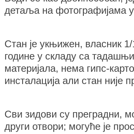
детаља на фотографијама у
Стан је укњижен, власник 1/
године у складу са тадашњи
материјала, нема гипс-карто
инсталација али стан није 
Сви зидови су преградни, м
други отвори; могуће је про