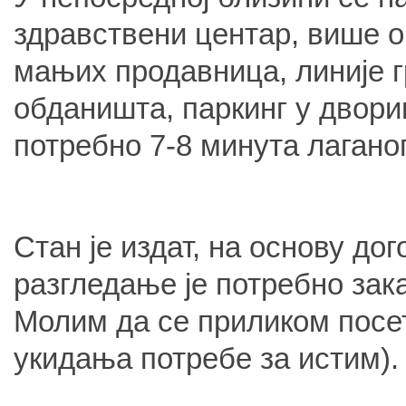
здравствени центар, више 
мањих продавница, линије г
обданишта, паркинг у двор
потребно 7-8 минута лаганог
Стан је издат, на основу до
разгледање је потребно зак
Молим да се приликом посет
укидања потребе за истим).