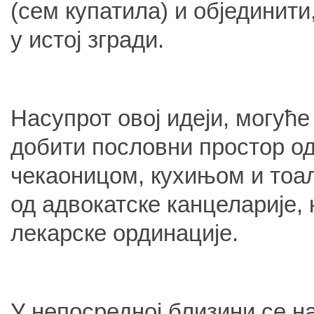
(сем купатила) и објединити
у истој згради.
Насупрот овој идеји, могуће
добити пословни простор од
чекаоницом, кухињом и тоал
од адвокатске канцеларије,
лекарске ординације.
У непосредној близини се н