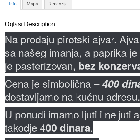
Info
Mapa
Recenzije
Oglasi Description
Na prodaju pirotski ajvar. Ajva
sa našeg imanja, a paprika je 
je pasterizovan,
bez konzerv
Cena je simbolična –
400 dina
dostavljamo na kućnu adresu
U ponudi imamo ljuti i neljuti a
takodje 4
.
00 dinara