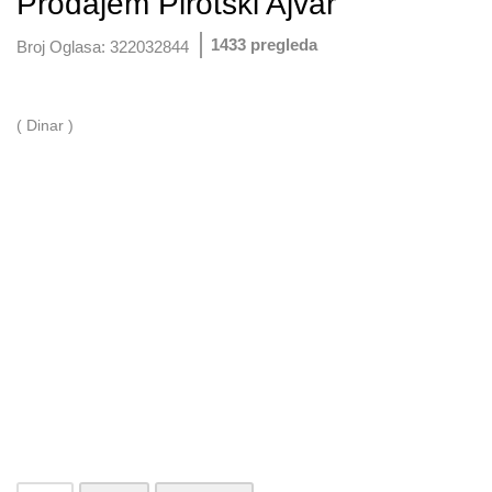
Prodajem Pirotski Ajvar
1433 pregleda
Broj Oglasa:
322032844
( Dinar )