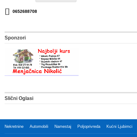
0652688708
Sponzori
Slični Oglasi
Nekretnine
Automobili
Namestaj
Poljoprivreda
Kućni Ljubimci