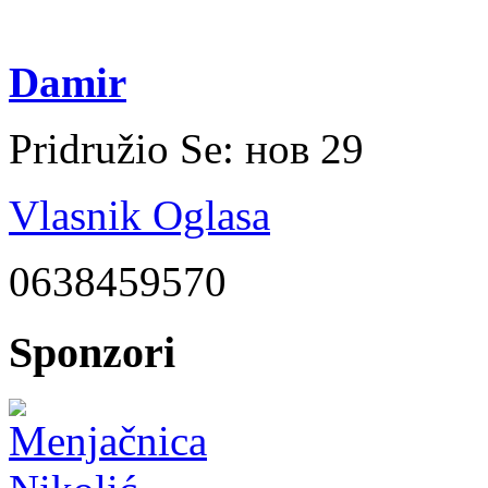
Damir
Pridružio Se:
нов 29
Vlasnik Oglasa
0638459570
Sponzori