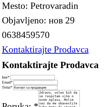
Mesto:
Petrovaradin
Objavljeno:
нов 29
0638459570
Kontaktirajte Prodavca
Kontaktirajte Prodavca
Ime
*
Email
*
Tema
*
Poruka:
*