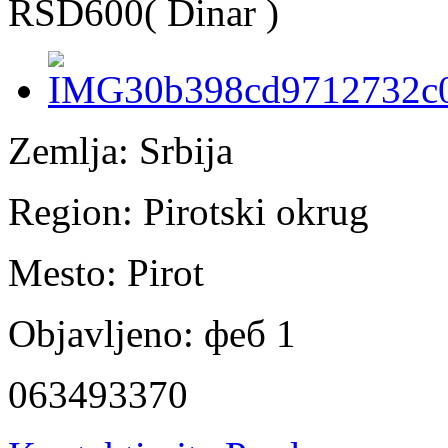
RSD600
( Dinar )
Zemlja:
Srbija
Region:
Pirotski okrug
Mesto:
Pirot
Objavljeno:
феб 1
063493370