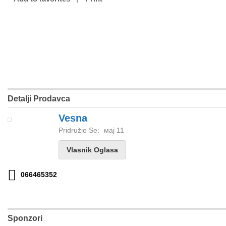
Detalji Prodavca
Vesna
Pridružio Se:
мај 11
Vlasnik Oglasa
066465352
Sponzori