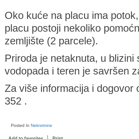
Oko kuće na placu ima potok, 
placu postoji nekoliko pomoćni
zemljište (2 parcele).
Priroda je netaknuta, u blizin
vodopada i teren je savršen za
Za više informacija i dogovor
352 .
Posted In
Nekretnine
Add to favorites
Print