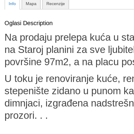
Info
Mapa
Recenzije
Oglasi Description
Na prodaju prelepa kuća u st
na Staroj planini za sve ljubite
površine 97m2, a na placu pos
U toku je renoviranje kuće, re
stepenište zidano u punom ka
dimnjaci, izgrađena nadstrešni
prozori. . .