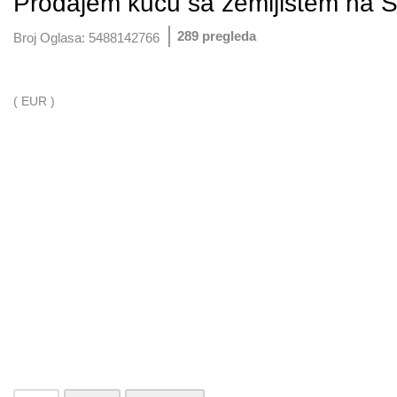
Prodajem kucu sa zemljistem na St
289 pregleda
Broj Oglasa:
5488142766
( EUR )