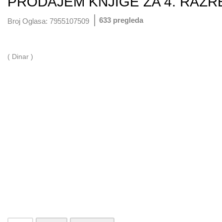
PRODAJEM KNJIGE ZA 4. RAZR
633 pregleda
Broj Oglasa:
7955107509
( Dinar )