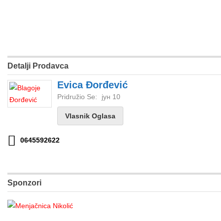
Detalji Prodavca
Evica Đorđević
Pridružio Se:
јун 10
Vlasnik Oglasa
0645592622
Sponzori