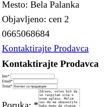
Mesto:
Bela Palanka
Objavljeno:
сеп 2
0665068684
Kontaktirajte Prodavca
Kontaktirajte Prodavca
Ime
*
Email
*
Tema
*
Poruka:
*