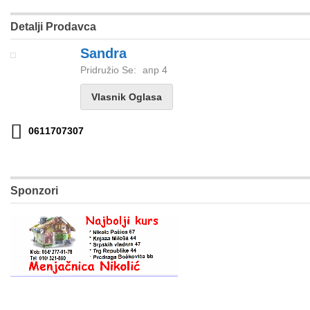
Detalji Prodavca
Sandra
Pridružio Se:
апр 4
Vlasnik Oglasa
0611707307
Sponzori