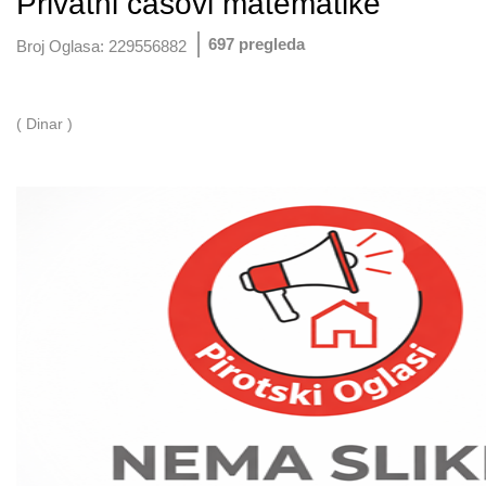
Privatni casovi matematike
697 pregleda
Broj Oglasa:
229556882
( Dinar )