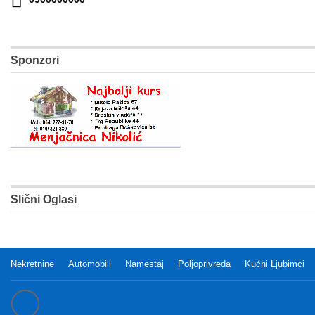
Sponzori
Slični Oglasi
Nekretnine
Automobili
Namestaj
Poljoprivreda
Kućni Ljubimci