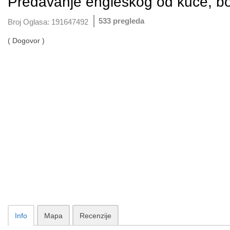
Predavanje engleskog od kuće, b
533 pregleda
Broj Oglasa:
191647492
( Dogovor )
Info
Mapa
Recenzije