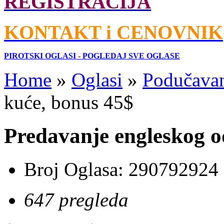
REGISTRACIJA
KONTAKT i CENOVNIK
PIROTSKI OGLASI - POGLEDAJ SVE OGLASE
Home
»
Oglasi
»
Podučava
kuće, bonus 45$
Predavanje engleskog o
Broj Oglasa:
290792924
647 pregleda