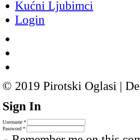
Kućni Ljubimci
Login
© 2019 Pirotski Oglasi | D
Sign In
Username
*
Password
*
Remember me on this co