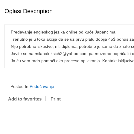
Oglasi Description
Predavanje engleskog jezika online od kuće Japancima.
Trenutno je u toku akcija da se uz prvu platu dobija 45$ bonus za
Nije potrebno iskustvo, niti diploma, potrebno je samo da znate sol
Javite se na milanaleksic52@yahoo.com pa mozemo popričati i o
Ja ću vam rado pomoći oko procesa apliciranja. Kontakt iskljuciv
Posted In
Podučavanje
Add to favorites
Print