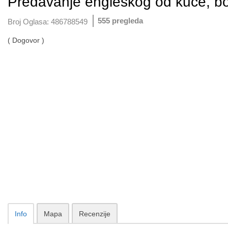
Predavanje engleskog od kuće, b
555 pregleda
Broj Oglasa:
486788549
( Dogovor )
Info
Mapa
Recenzije