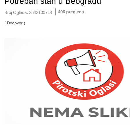
Potreban stan u Beogradu
496 pregleda
Broj Oglasa:
2542109714
( Dogovor )