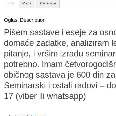
Info
Mapa
Recenzije
Oglasi Description
Pišem sastave i eseje za osno
domaće zadatke, analiziram l
pitanje, i vršim izradu semina
potrebno. Imam četvorogodišn
običnog sastava je 600 din za
Seminarski i ostali radovi – d
17 (viber ili whatsapp)