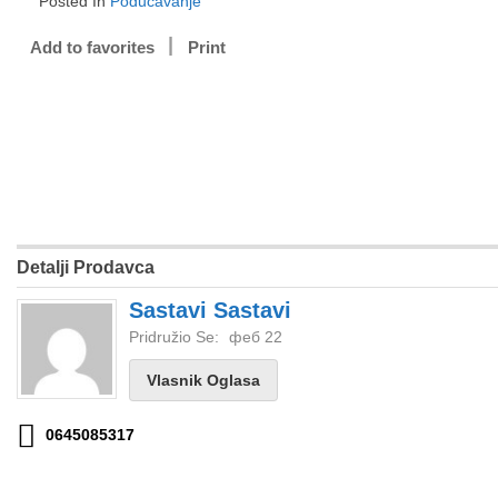
Posted In
Podučavanje
Add to favorites
Print
Detalji Prodavca
Sastavi Sastavi
Pridružio Se:
феб 22
Vlasnik Oglasa
0645085317