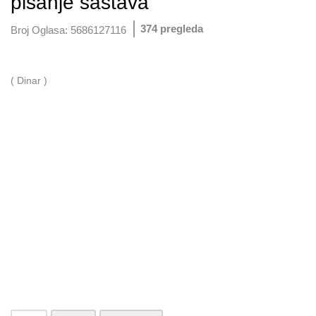
pisanje sastava
374 pregleda
Broj Oglasa:
5686127116
( Dinar )