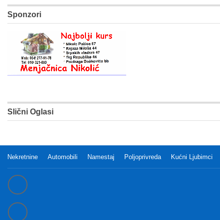
Sponzori
Slični Oglasi
Nekretnine
Automobili
Namestaj
Poljoprivreda
Kućni Ljubimci