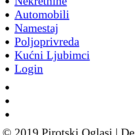
Nekretnine
Automobili
Namestaj
Poljoprivreda
Kućni Ljubimci
Login
© 2019 Pirotski Oglasi | D