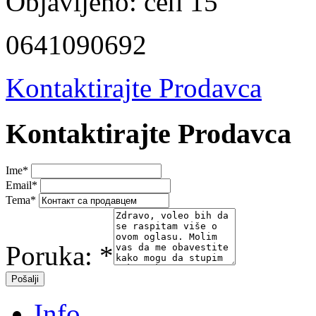
Objavljeno:
сеп 15
0641090692
Kontaktirajte Prodavca
Kontaktirajte Prodavca
Ime
*
Email
*
Tema
*
Poruka:
*
Info