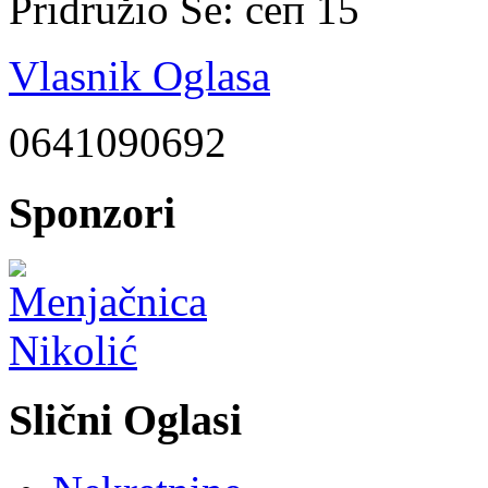
Pridružio Se:
сеп 15
Vlasnik Oglasa
0641090692
Sponzori
Slični Oglasi