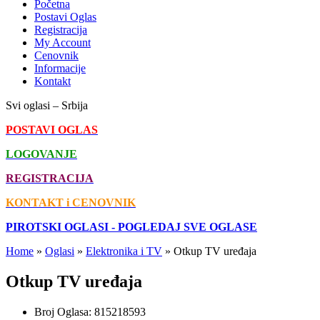
Početna
Postavi Oglas
Registracija
My Account
Cenovnik
Informacije
Kontakt
Svi oglasi – Srbija
POSTAVI OGLAS
LOGOVANJE
REGISTRACIJA
KONTAKT i CENOVNIK
PIROTSKI OGLASI - POGLEDAJ SVE OGLASE
Home
»
Oglasi
»
Elektronika i TV
»
Otkup TV uređaja
Otkup TV uređaja
Broj Oglasa:
815218593