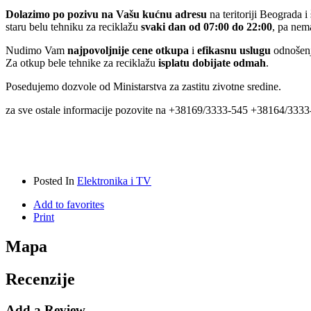
Dolazimo po pozivu na Vašu kućnu adresu
na teritoriji Beograda 
staru belu tehniku za reciklažu
svaki dan od 07:00 do 22:00
, pa nem
Nudimo Vam
najpovoljnije cene otkupa
i
efikasnu uslugu
odnošenj
Za otkup bele tehnike za reciklažu
isplatu dobijate odmah
.
Posedujemo dozvole od Ministarstva za zastitu zivotne sredine.
za sve ostale informacije pozovite na +38169/3333-545 +38164/33
Posted In
Elektronika i TV
Add to favorites
Print
Mapa
Recenzije
Add a Review