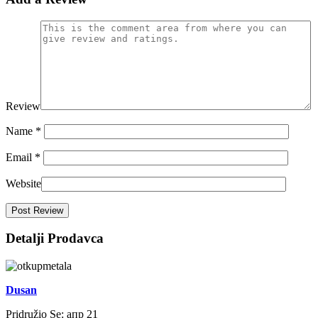
Review
Name
*
Email
*
Website
Detalji Prodavca
Dusan
Pridružio Se:
апр 21