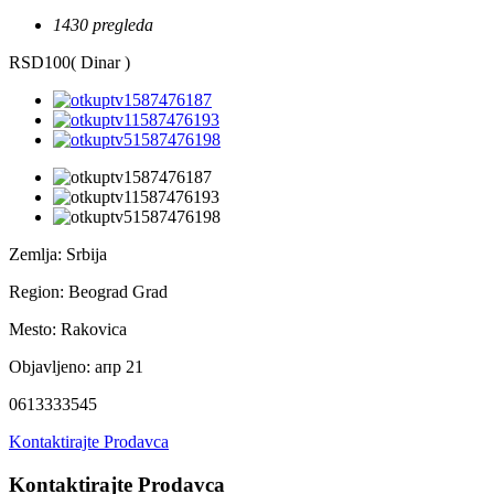
1430 pregleda
RSD100
( Dinar )
Zemlja:
Srbija
Region:
Beograd Grad
Mesto:
Rakovica
Objavljeno:
апр 21
0613333545
Kontaktirajte Prodavca
Kontaktirajte Prodavca