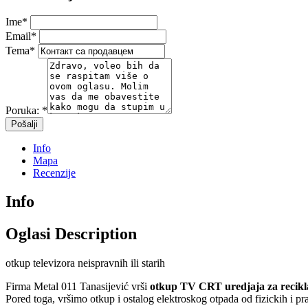
Ime
*
Email
*
Tema
*
Poruka:
*
Info
Mapa
Recenzije
Info
Oglasi Description
otkup televizora neispravnih ili starih
Firma Metal 011 Tanasijević vrši
otkup TV CRT uredjaja za recikl
Pored toga, vršimo otkup i ostalog elektroskog otpada od fizickih i pra