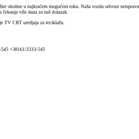
i šire okoline u najkraćem mogućem roku. Naša vozila odvoze neispravnu
a čekanja više dana za naš dolazak.
e TV CRT uredjaja za reciklažu.
33-545 +38161/3333-545