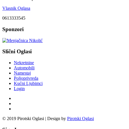
Vlasnik Oglasa
0613333545
Sponzori
Slični Oglasi
Nekretnine
Automobili
Namestaj
Poljoprivreda
Kućni Ljubimci
Login
© 2019 Pirotski Oglasi | Design by
Pirotski Oglasi