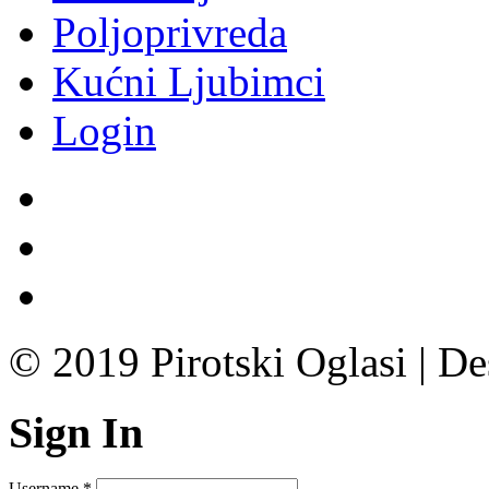
Poljoprivreda
Kućni Ljubimci
Login
© 2019 Pirotski Oglasi | D
Sign In
Username
*