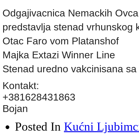
Odgajivacnica Nemackih Ovc
p
redstavlja stenad vrhunskog k
Otac Faro vom Platanshof
Majka Extazi Winner Line
Stenad uredno vakcinisana sa
Kontakt:
+381628431863
Bojan
Posted In
Kućni Ljubimc