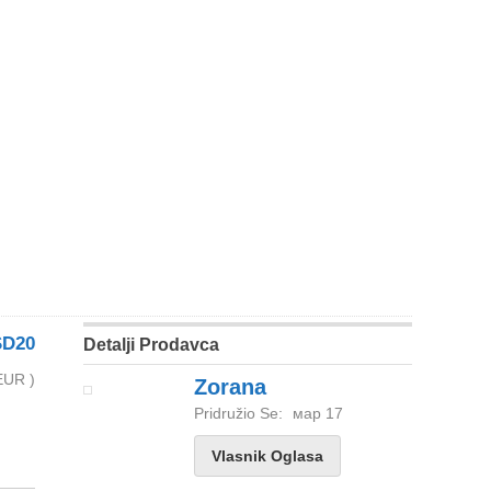
D20
Detalji Prodavca
EUR )
Zorana
Pridružio Se:
мар 17
Vlasnik Oglasa