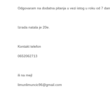
Odgovaram na dodatna pitanja u vezi istog u roku od 7 dan
Izrada natala je 20e.
Kontakt telefon
0652062713
ili na mejl
limunlimuncic96@gmail.com