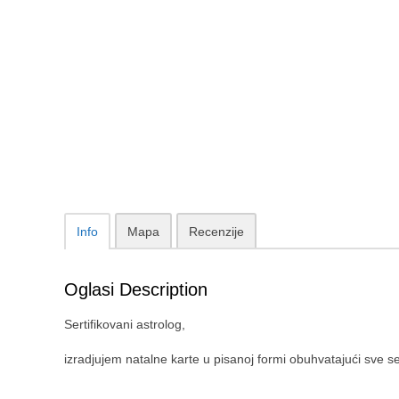
Info
Mapa
Recenzije
Oglasi Description
Sertifikovani astrolog,
izradjujem natalne karte u pisanoj formi obuhvatajući sve 