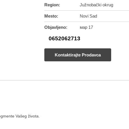
Region:
Južnobački okrug
Mesto:
Novi Sad
Objavljeno:
мар 17
0652062713
Kontaktirajte Prodavca
segmente Vašeg života.