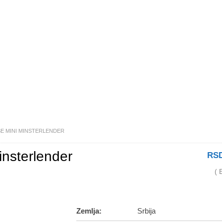
E MINI MINSTERLENDER
insterlender
RS
( 
Zemlja:
Srbija