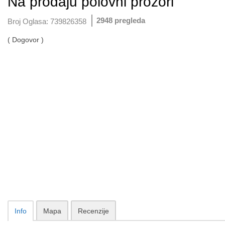
Na prodaju polovni prozori
2948 pregleda
Broj Oglasa:
739826358
( Dogovor )
Info
Mapa
Recenzije