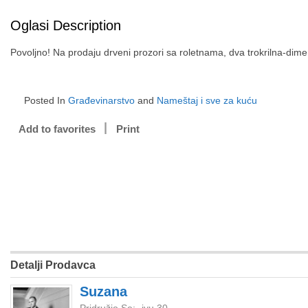
Oglasi Description
Povoljno! Na prodaju drveni prozori sa roletnama, dva trokrilna-dime
Posted In
Građevinarstvo
and
Nameštaj i sve za kuću
Add to favorites
Print
Detalji Prodavca
Suzana
Pridružio Se:
јун 30