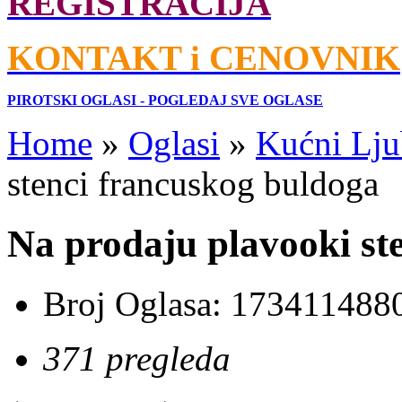
REGISTRACIJA
KONTAKT i CENOVNIK
PIROTSKI OGLASI - POGLEDAJ SVE OGLASE
Home
»
Oglasi
»
Kućni Lju
stenci francuskog buldoga
Na prodaju plavooki st
Broj Oglasa:
173411488
371 pregleda