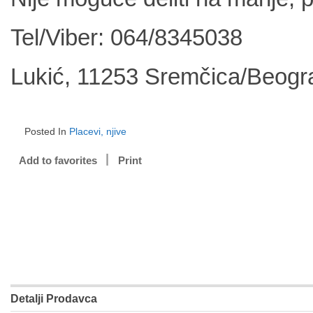
Tel/Viber
: 064/8345038
Lukić
, 11253 Sremčica/Beogr
Posted In
Placevi, njive
Add to favorites
Print
Detalji Prodavca