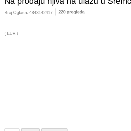
Na prodaju njiva na ulazu u Sremč
220 pregleda
Broj Oglasa:
4843142417
( EUR )