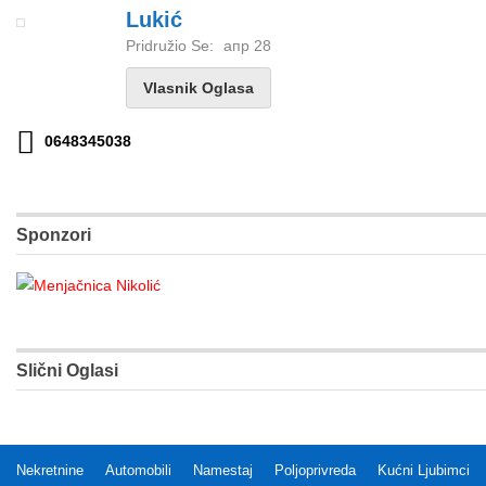
Lukić
Pridružio Se:
апр 28
Vlasnik Oglasa
0648345038
Sponzori
Slični Oglasi
Nekretnine
Automobili
Namestaj
Poljoprivreda
Kućni Ljubimci