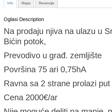
Info
Mapa
Recenzije
Oglasi Description
Na prodaju njiva na ulazu u
S
Bićin potok,
Prevodivo u građ. zemljište
Površina 75 ari 0,75hA
Ravna sa 2 strane prolazi put
Cena 2000€/ar
Nije moguće deliti na manje, p