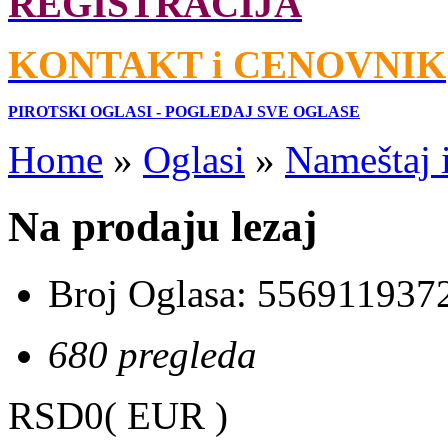
REGISTRACIJA
KONTAKT i CENOVNIK
PIROTSKI OGLASI - POGLEDAJ SVE OGLASE
Home
»
Oglasi
»
Nameštaj 
Na prodaju lezaj
Broj Oglasa:
556911937
680 pregleda
RSD0
( EUR )