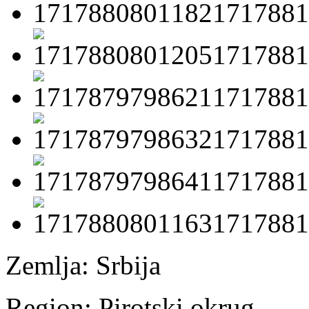
Zemlja:
Srbija
Region:
Pirotski okrug