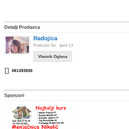
Detalji Prodavca
Radojica
Pridružio Se:
феб 13
Vlasnik Oglasa
061393930
Sponzori