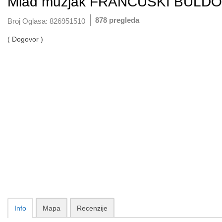
Mlad muzjak FRANCUSKI BULDOG 
878 pregleda
Broj Oglasa:
826951510
( Dogovor )
Info
Mapa
Recenzije