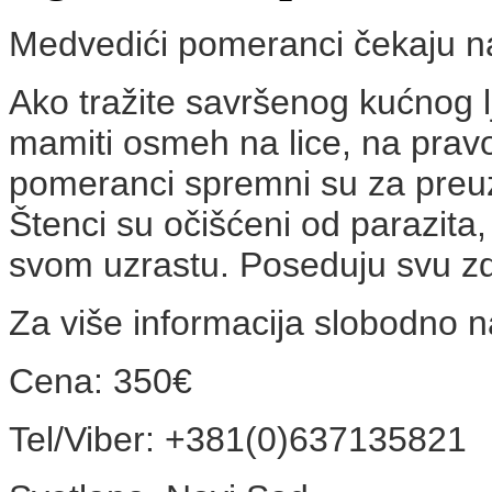
Medvedići pomeranci čekaju n
Ako tražite savršenog kućnog 
mamiti osmeh na lice, na pravo
pomeranci spremni su za preuzi
Štenci su očišćeni od parazita,
svom uzrastu. Poseduju svu zd
Za više informacija slobodno n
Cena: 350€
Tel/Viber: +381(
0
)
637135821