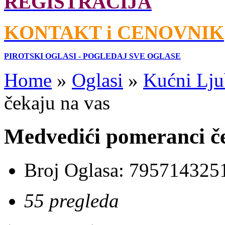
REGISTRACIJA
KONTAKT i CENOVNIK
PIROTSKI OGLASI - POGLEDAJ SVE OGLASE
Home
»
Oglasi
»
Kućni Lju
čekaju na vas
Medvedići pomeranci č
Broj Oglasa:
795714325
55 pregleda