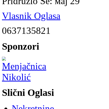
Pridružio Se:
мај 29
Vlasnik Oglasa
0637135821
Sponzori
Slični Oglasi
Nekretnine