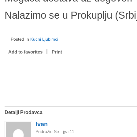
Nalazimo se u Prokuplju (Srbij
Posted In
Kućni Ljubimci
Add to favorites
Print
Detalji Prodavca
Ivan
Pridružio Se:
јул 11