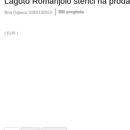
Lagoto Romanjolo stenci na proda
380 pregleda
Broj Oglasa:
6265130915
( EUR )