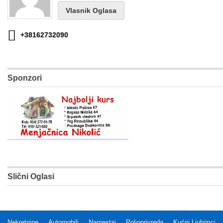
Vlasnik Oglasa
+38162732090
Sponzori
Slični Oglasi
Nekretnine
Automobili
Namestaj
Poljoprivreda
Kućni Ljubimci