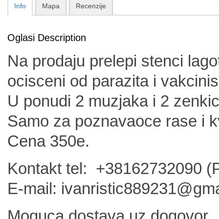
Info
Mapa
Recenzije
Oglasi Description
Na prodaju prelepi stenci lago
ocisceni od parazita i vakcini
U ponudi 2 muzjaka i 2 zenkic
Samo za poznavaoce rase i kv
Cena 350e.
Kontakt tel: +38162732090 (P
E-mail: ivanristic889231@gm
Moguca dostava uz dogovor.