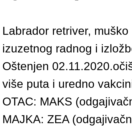
Labrador retriver, mu
š
ko
izuzetnog radnog i izlo
ž
b
O
š
tenjen 02.11.2020.o
č
i
više puta i uredno vakci
OTAC: MAKS (odgajiva
č
MAJKA: ZEA (odgajiva
č
n