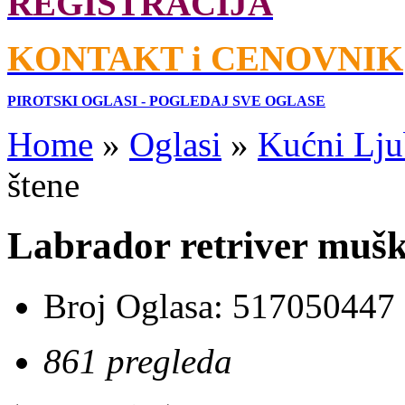
REGISTRACIJA
KONTAKT i CENOVNIK
PIROTSKI OGLASI - POGLEDAJ SVE OGLASE
Home
»
Oglasi
»
Kućni Lju
štene
Labrador retriver mušk
Broj Oglasa:
517050447
861 pregleda