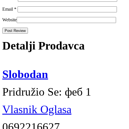
Email
*
Website
Detalji Prodavca
Slobodan
Pridružio Se:
феб 1
Vlasnik Oglasa
0692216627