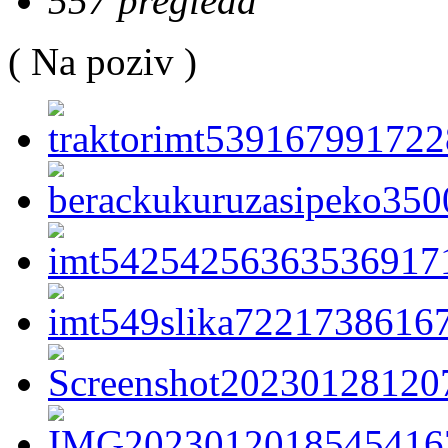
557 pregleda
( Na poziv )